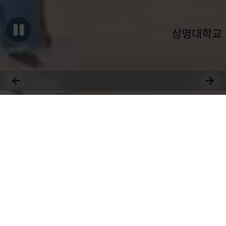
상명대학교
그대, 상명을 원천으로
세상에 솟는 샘물 되어라.
장학
취업
대학원
비교과
상생
공모
국제
근로
등록
수강
연수